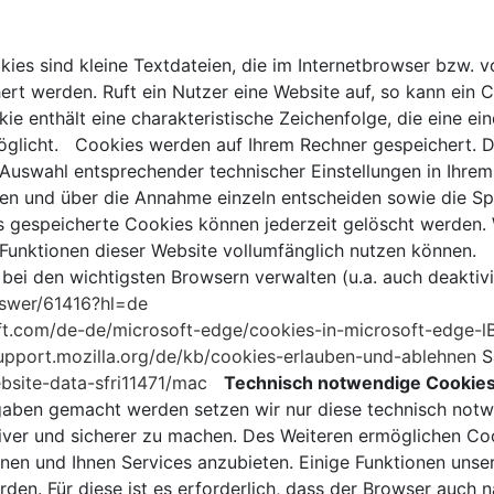
ies sind kleine Textdateien, die im Internetbrowser bzw. 
rt werden. Ruft ein Nutzer eine Website auf, so kann ein 
e enthält eine charakteristische Zeichenfolge, die eine ein
glicht. Cookies werden auf Ihrem Rechner gespeichert. Da
Auswahl entsprechender technischer Einstellungen in Ihre
en und über die Annahme einzeln entscheiden sowie die S
ts gespeicherte Cookies können jederzeit gelöscht werden. 
e Funktionen dieser Website vollumfänglich nutzen können
s bei den wichtigsten Browsern verwalten (u.a. auch deakti
nswer/61416?hl=de
oft.com/de-de/microsoft-edge/cookies-in-microsoft-edg
support.mozilla.org/de/kb/cookies-erlauben-und-ablehnen
S
bsite-data-sfri11471/mac
Technisch notwendige Cookie
gaben gemacht werden setzen wir nur diese technisch not
tiver und sicherer zu machen. Des Weiteren ermöglichen C
en und Ihnen Services anzubieten. Einige Funktionen unser
den. Für diese ist es erforderlich, dass der Browser auch