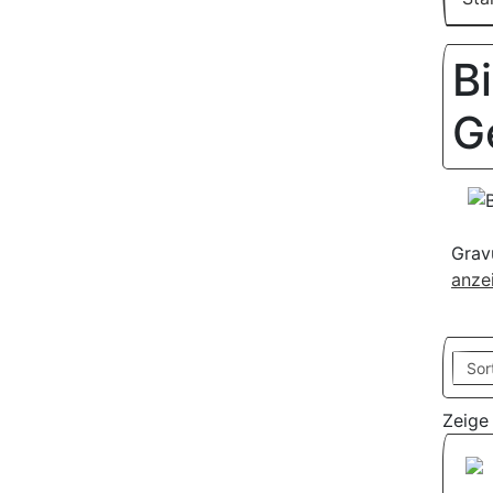
B
G
Grav
anzei
Zeig