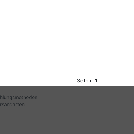
Seiten:
1
hlungsmethoden
rsandarten