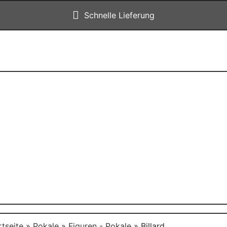
Schnelle Lieferung
rtseite
»
Pokale
»
Figuren - Pokale
»
Billard